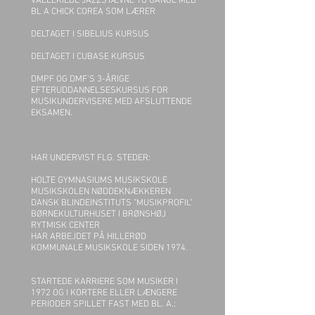
VALLEKILDE JAZZSTÆVNE TO GANGE MED
BL A CHICK COREA SOM LÆRER
DELTAGET I SIBELIUS KURSUS
DELTAGET I CUBASE KURSUS
DMPF OG DMF'S 3-ÅRIGE
EFTERUDDANNELSESKURSUS FOR
MUSIKUNDERVISERE MED AFSLUTTENDE
EKSAMEN.
HAR UNDERVIST FLG. STEDER:
HOLTE GYMNASIUMS MUSIKSKOLE
MUSIKSKOLEN NØDDEKNÆKKEREN
DANSK BLINDEINSTITUTS "MUSIKPROFIL"
BØRNEKULTURHUSET I BRØNSHØJ
RYTMISK CENTER
HAR ARBEJDET PÅ HILLERØD
KOMMUNALE MUSIKSKOLE SIDEN 1974.
STARTEDE KARRIERE SOM MUSIKER I
1972 OG I KORTERE ELLER LÆNGERE
PERIODER SPILLET FAST MED BL. A.: