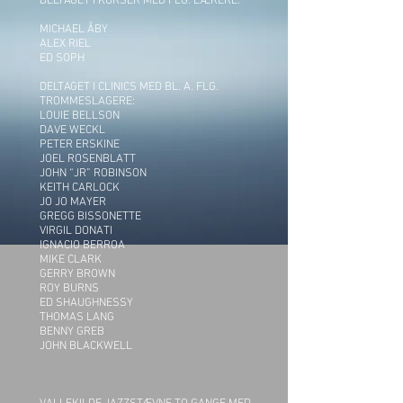
DELTAGET I KURSER MED FLG. LÆRERE:
MICHAEL ÅBY
ALEX RIEL
ED SOPH
DELTAGET I CLINICS MED BL. A. FLG.
TROMMESLAGERE:
LOUIE BELLSON
DAVE WECKL
PETER ERSKINE
JOEL ROSENBLATT
JOHN “JR” ROBINSON
KEITH CARLOCK
JO JO MAYER
GREGG BISSONETTE
VIRGIL DONATI
IGNACIO BERROA
MIKE CLARK
GERRY BROWN
ROY BURNS
ED SHAUGHNESSY
THOMAS LANG
BENNY GREB
JOHN BLACKWELL