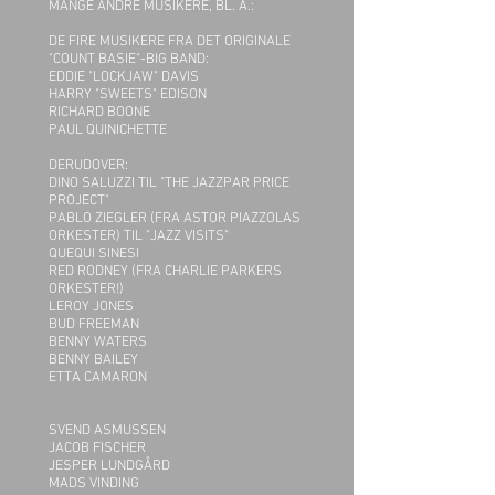
MANGE ANDRE MUSIKERE, BL. A.:
DE FIRE MUSIKERE FRA DET ORIGINALE
"COUNT BASIE"-BIG BAND:
EDDIE "LOCKJAW" DAVIS
HARRY "SWEETS" EDISON
RICHARD BOONE
PAUL QUINICHETTE
DERUDOVER:
DINO SALUZZI TIL "THE JAZZPAR PRICE
PROJECT"
PABLO ZIEGLER (FRA ASTOR PIAZZOLAS
ORKESTER) TIL "JAZZ VISITS"
QUEQUI SINESI
RED RODNEY (FRA CHARLIE PARKERS
ORKESTER!)
LEROY JONES
BUD FREEMAN
BENNY WATERS
BENNY BAILEY
ETTA CAMARON
SVEND ASMUSSEN
JACOB FISCHER
JESPER LUNDGÅRD
MADS VINDING