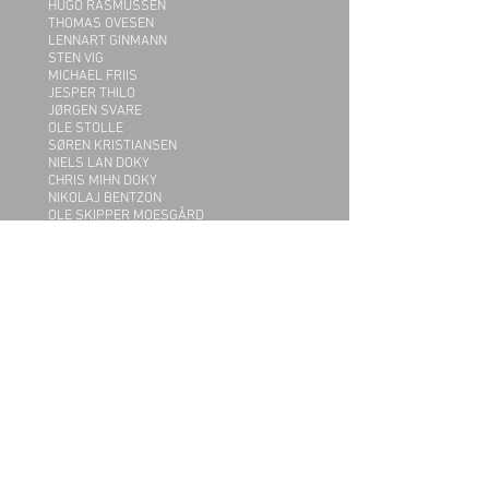
HUGO RASMUSSEN
THOMAS OVESEN
LENNART GINMANN
STEN VIG
MICHAEL FRIIS
JESPER THILO
JØRGEN SVARE
OLE STOLLE
SØREN KRISTIANSEN
NIELS LAN DOKY
CHRIS MIHN DOKY
NIKOLAJ BENTZON
OLE SKIPPER MOESGÅRD
OLE "FESSOR" LINDGREEN
FINN ZIEGLER
NIELS JØRGEN STEEN
BO STIEF
THOMAS CLAUSEN
BENT JÆDIG
THEIS JENSEN
TROELS JENSEN
PETER THORUP
O.M.A.
OG HAR DERUDOVER INDSPILLET OVER 20